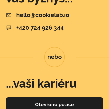
hello@cookielab.io
+420 724 926 344
nebo
...vaši kariéru
Otevřené pozice