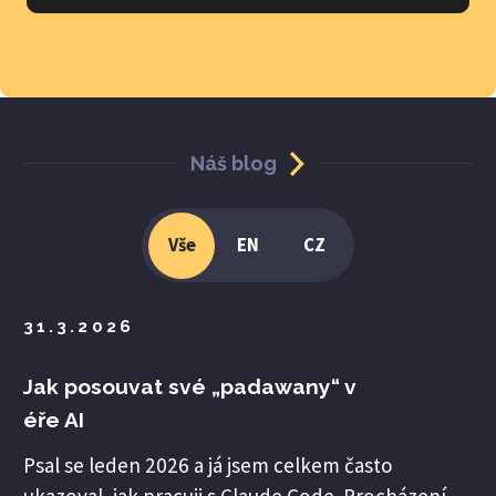
Náš blog
Vše
EN
CZ
31.3.2026
Jak posouvat své „padawany“ v
éře AI
Psal se leden 2026 a já jsem celkem často