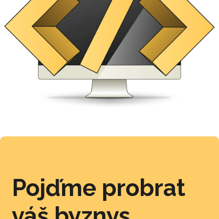
Pojďme probrat
váš byznys...