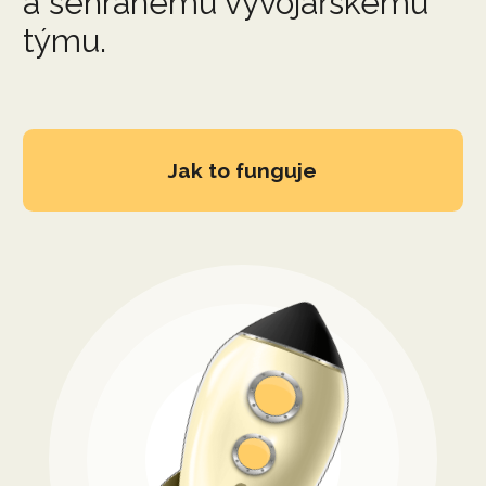
a sehranému vývojářskému
týmu.
Jak to funguje