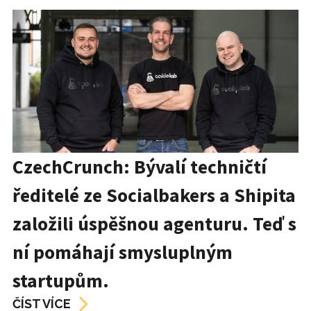
CzechCrunch: Bývalí techničtí
ředitelé ze Socialbakers a Shipita
založili úspěšnou agenturu. Teď s
ní pomáhají smysluplným
startupům.
ČÍST VÍCE