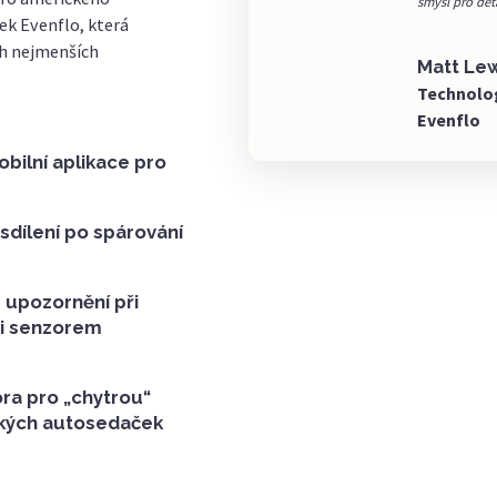
smysl pro deta
k Evenflo, která
ch nejmenších
Matt Lew
Technolo
Evenflo
bilní aplikace pro
sdílení po spárování
upozornění při
zi senzorem
a pro „chytrou“
ských autosedaček