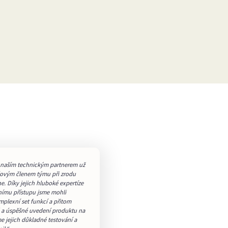
 naším technickým partnerem už
líčovým členem týmu při zrodu
. Díky jejich hluboké expertíze
nímu přístupu jsme mohli
mplexní set funkcí a přitom
ké a úspěšné uvedení produktu na
e jejich důkladné testování a