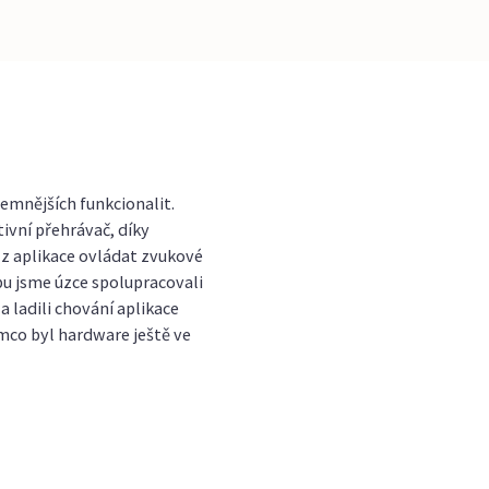
íjemnějších funkcionalit.
tivní přehrávač, díky
z aplikace ovládat zvukové
bu jsme úzce spolupracovali
ladili chování aplikace
mco byl hardware ještě ve