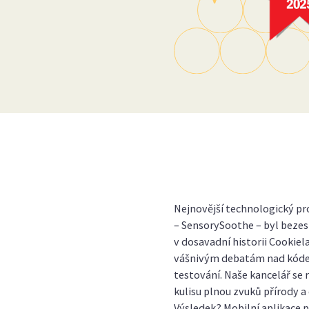
Nejnovější technologický pr
– SensorySoothe – byl bezes
v dosavadní historii Cookiela
vášnivým debatám nad kódem
testování. Naše kancelář se
kulisu plnou zvuků přírody a
Výsledek? Mobilní aplikace 