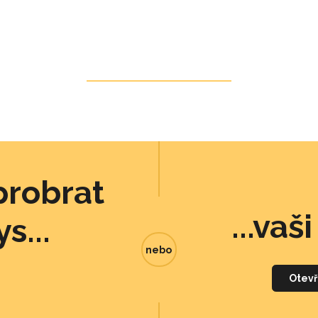
probrat
...vaš
s...
nebo
Otevř