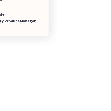
il.“
is
gy Product Manager,