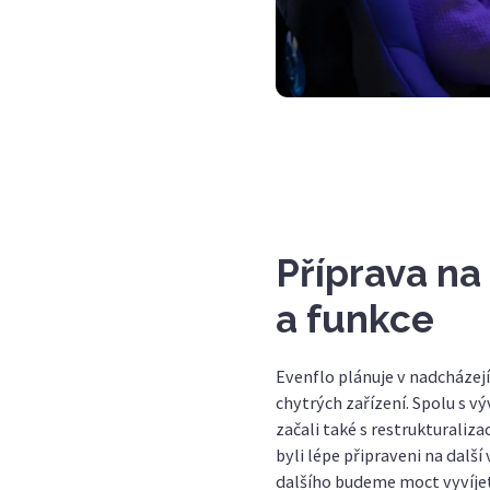
Příprava na
a funkce
Evenflo plánuje v nadcházejí
chytrých zařízení. Spolu s v
začali také s restrukturaliz
byli lépe připraveni na další 
dalšího budeme moct vyvíjet