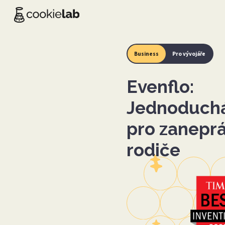
Business
Pro vývojáře
Evenflo:
Jednoduchá
pro zanepr
rodiče