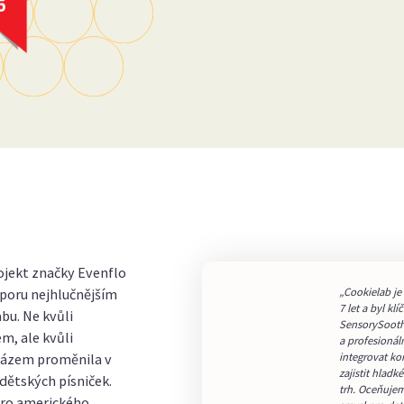
ojekt značky Evenflo
poru nejhlučnějším
„Cookielab je
7 let a byl k
bu. Ne kvůli
SensorySoothe
, ale kvůli
a profesionál
 rázem proměnila v
integrovat ko
zajistit hlad
 dětských písniček.
trh. Oceňujem
pro amerického