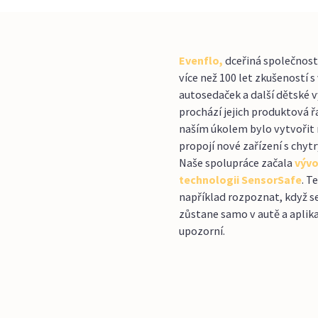
Evenflo,
dceřiná společnost
více než 100 let zkušeností 
autosedaček a další dětské v
prochází jejich produktová 
naším úkolem bylo vytvořit m
propojí nové zařízení s chyt
Naše spolupráce začala
vývo
technologii SensorSafe
. T
například rozpoznat, když 
zůstane samo v autě a aplik
upozorní.