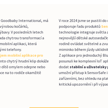
 Goodbaby International, má
V roce 2024 jsme se pustili do
s výrobou kočárků,
podporuje řadu produktů
Sen
ýbavy. V posledních letech
technologie integruje světla
řada chytrou transformací a
nejnovější dětské autosedač
obilní aplikaci, která
rodině ovládat světelné a zv
rými telefony.
miminko během jízdy uklidnit
jem mobilní aplikace pro
Z aplikace pro jednoduchý Bl
ento chytrý hrudní klip dokáže
posunuli ke komplexní IoT apl
se dítě omylem odepne nebo
dodat
stabilní a uživatelsky 
ace na to rodiče okamžitě
umožní přístup k SensorSafe 
zařízeními, bez ohledu na pla
kritická upozornění i při výp