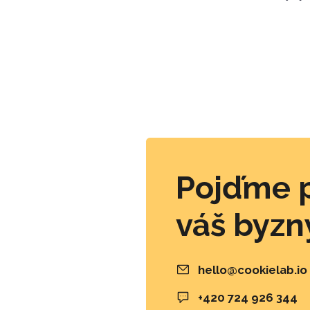
Pojďme 
váš byzny
hello@cookielab.io
+420 724 926 344