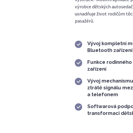
výrobce dětských autosedače
usnadňuje život rodičům tě
pasažérů.
Vývoj kompletní mo
Bluetooth zařízení
Funkce rodinného 
zařízení
Vývoj mechanismu 
ztrátě signálu me
a telefonem
Softwarová podpor
transformaci dět