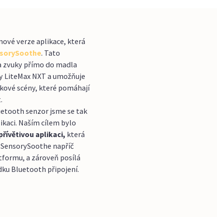
 nové verze aplikace, která
sorySoothe
. Tato
 a zvuky přímo do madla
ky LiteMax NXT a umožňuje
ukové scény, které pomáhají
.
uetooth senzor jsme se tak
ikaci. Naším cílem bylo
přívětivou aplikaci,
která
i SensorySoothe napříč
tformu, a zároveň posílá
adku Bluetooth připojení.