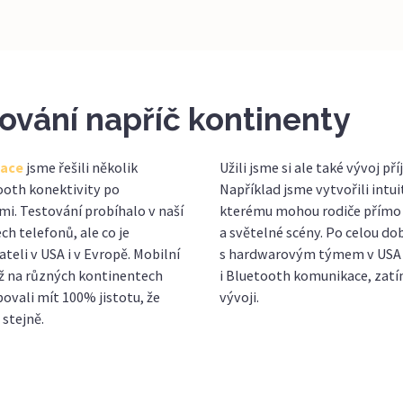
tování napříč kontinenty
kace
jsme řešili několik
Užili jsme si ale také vývoj př
ooth konektivity po
Například jsme vytvořili intui
ími. Testování probíhalo v naší
kterému mohou rodiče přímo 
h telefonů, ale co je
a světelné scény. Po celou do
ateli v USA i v Evropě. Mobilní
s hardwarovým týmem v USA a 
iž na různých kontinentech
i Bluetooth komunikace, zatí
bovali mít 100% jistotu, že
vývoji.
stejně.