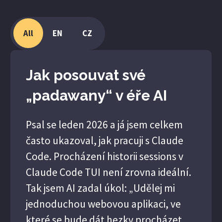
All
EN
CZ
Jak posouvat své
„padawany“ v éře AI
Psal se leden 2026 a já jsem celkem
často ukazoval, jak pracuji s Claude
Code. Procházení historii sessions v
Claude Code TUI není zrovna ideální.
Tak jsem AI zadal úkol: „Udělej mi
jednoduchou webovou aplikaci, ve
které se bude dát hezky procházet