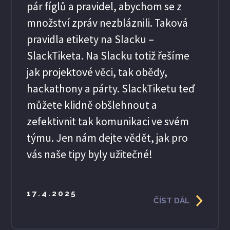
pár fíglů a pravidel, abychom se z
množství zpráv nezbláznili. Taková
pravidla etikety na Slacku –
SlackTiketa. Na Slacku totiž řešíme
jak projektové věci, tak obědy,
hackathony a párty. SlackTiketu teď
můžete klidně obšlehnout a
zefektivnit tak komunikaci ve svém
týmu. Jen nám dejte vědět, jak pro
vás naše tipy byly užitečné!
17.4.2025
ČÍST DÁL