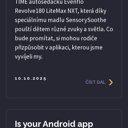
TIME autosedačku Evenflo
Revolve180 LiteMax NXT, která díky
speciálnímu madlu SensorySoothe
pouští dětem různé zvuky a světla. Co
bude promítat, si mohou rodiče
přizpůsobit v aplikaci, kterou jsme
vyvíjeli my.
10.10.2025
ČÍST DÁL
Is your Android app